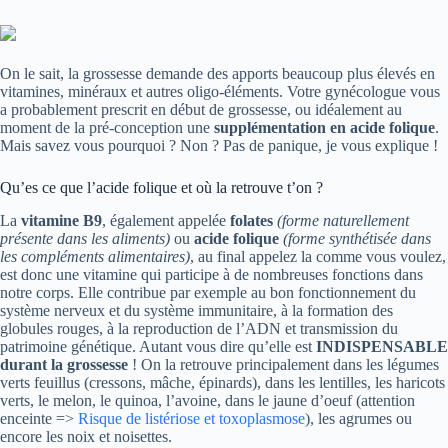
On le sait, la grossesse demande des apports beaucoup plus élevés en
vitamines, minéraux et autres oligo-éléments. Votre gynécologue vous
a probablement prescrit en début de grossesse, ou idéalement au
moment de la pré-conception une
supplémentation en acide folique
.
Mais savez vous pourquoi ? Non ? Pas de panique, je vous explique !
Qu’es ce que l’acide folique et où la retrouve t’on ?
La
vitamine B9
, également appelée
folates
(forme naturellement
présente dans les aliments)
ou
acide folique
(forme synthétisée dans
les compléments alimentaires)
, au final appelez la comme vous voulez,
est donc une vitamine qui participe à de nombreuses fonctions dans
notre corps. Elle contribue par exemple au bon fonctionnement du
système nerveux et du système immunitaire, à la formation des
globules rouges, à la reproduction de l’ADN et transmission du
patrimoine génétique. Autant vous dire qu’elle est
INDISPENSABLE
durant la grossesse
! On la retrouve principalement dans les légumes
verts feuillus (cressons, mâche, épinards), dans les lentilles, les haricots
verts, le melon, le quinoa, l’avoine, dans le jaune d’oeuf (attention
enceinte =>
Risque de listériose et toxoplasmose
), les agrumes ou
encore les noix et noisettes.