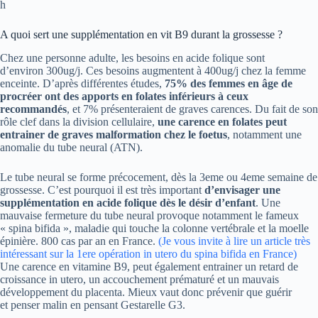
h
A quoi sert une supplémentation en vit B9 durant la grossesse ?
Chez une personne adulte, les besoins en acide folique sont
d’environ 300ug/j. Ces besoins augmentent à 400ug/j chez la femme
enceinte. D’après différentes études,
75% des femmes en âge de
procréer ont des apports en folates inférieurs à ceux
recommandés
, et 7% présenteraient de graves carences. Du fait de son
rôle clef dans la division cellulaire,
une carence en folates peut
entrainer de graves malformation chez le foetus
, notamment une
anomalie du tube neural (ATN).
Le tube neural se forme précocement, dès la 3eme ou 4eme semaine de
grossesse. C’est pourquoi il est très important
d’envisager une
supplémentation en acide folique dès le désir d’enfant
. Une
mauvaise fermeture du tube neural provoque notamment le fameux
« spina bifida », maladie qui touche la colonne vertébrale et la moelle
épinière. 800 cas par an en France.
(Je vous invite à lire un article très
intéressant sur la 1ere opération in utero du spina bifida en France)
Une carence en vitamine B9, peut également entrainer un retard de
croissance in utero, un accouchement prématuré et un mauvais
développement du placenta. Mieux vaut donc prévenir que guérir
et penser malin en pensant Gestarelle G3.