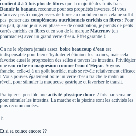
contient 4 à 5 fois plus de fibres
que la majorité des fruits frais.
Bannir la banane
, reconnue pour ses propriétés inverses. Si vous
n’arrivez pas à manger assez de fibres au quotidien ou si cela ne suffit
pas, penser aux
compléments nutritionnels enrichis en fibres
: Pour
ma part, quand je suis en phase ++ de constipation, je prends de petits
carrés enrichis en fibres et en son de la marque
Maternov
(en
pharmacies) avec un grand verre d’eau. Effet garantie !!
On ne le répétera jamais assez,
boire beaucoup d’eau
est
indispensable pour bien s’hydrater et éliminer les toxines, mais cela
favorise aussi la progression des selles à travers les intestins. Privilégier
une
eau riche en magnésium comme l’eau d’Hépar
. Soyons
franche, celle-ci à un goût horrible, mais se révèle relativement efficace
! Vous pouvez également boire un verre d’eau fraiche le matin au
réveil, pour stimuler la muqueuse gastrique et favoriser le transit.
Pratiquer si possible une
activité physique douce
2 fois par semaine
pour stimuler les intestins. La marche et la piscine sont les activités les
plus recommandées.
h
Et si sa coince encore ??