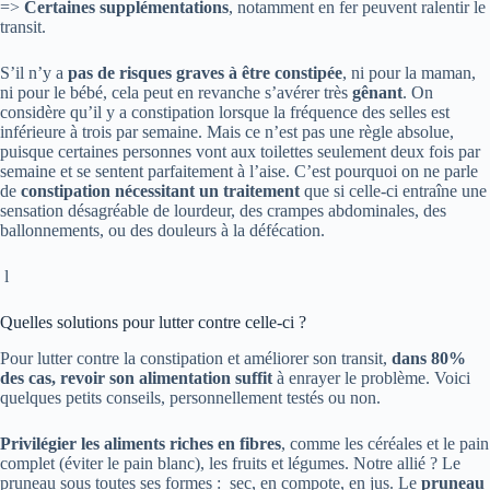
=>
Certaines supplémentations
, notamment en fer peuvent ralentir le
transit.
S’il n’y a
pas de risques graves à être constipée
, ni pour la maman,
ni pour le bébé, cela peut en revanche s’avérer très
gênant
. On
considère qu’il y a constipation lorsque la fréquence des selles est
inférieure à trois par semaine. Mais ce n’est pas une règle absolue,
puisque certaines personnes vont aux toilettes seulement deux fois par
semaine et se sentent parfaitement à l’aise. C’est pourquoi on ne parle
de
constipation nécessitant un traitement
que si celle-ci entraîne une
sensation désagréable de lourdeur, des crampes abdominales, des
ballonnements, ou des douleurs à la défécation.
l
Quelles solutions pour lutter contre celle-ci ?
Pour lutter contre la constipation et améliorer son transit,
dans 80%
des cas, revoir son alimentation suffit
à enrayer le problème. Voici
quelques petits conseils, personnellement testés ou non.
Privilégier les aliments riches en fibres
, comme les céréales et le pain
complet (éviter le pain blanc), les fruits et légumes. Notre allié ? Le
pruneau sous toutes ses formes : sec, en compote, en jus. Le
pruneau