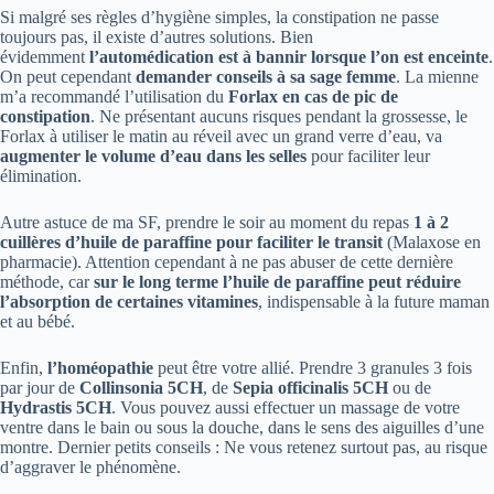
Si malgré ses règles d’hygiène simples, la constipation ne passe
toujours pas, il existe d’autres solutions. Bien
évidemment
l’automédication est à bannir lorsque l’on est enceinte
.
On peut cependant
demander conseils à sa sage femme
. La mienne
m’a recommandé l’utilisation du
Forlax en cas de pic de
constipation
. Ne présentant aucuns risques pendant la grossesse, le
Forlax à utiliser le matin au réveil avec un grand verre d’eau, va
augmenter le volume d’eau dans les selles
pour faciliter leur
élimination.
Autre astuce de ma SF, prendre le soir au moment du repas
1 à 2
cuillères d’huile de paraffine pour faciliter le transit
(Malaxose en
pharmacie). Attention cependant à ne pas abuser de cette dernière
méthode, car
sur le long terme l’huile de paraffine peut réduire
l’absorption de certaines vitamines
, indispensable à la future maman
et au bébé.
Enfin,
l’homéopathie
peut être votre allié. Prendre 3 granules 3 fois
par jour de
Collinsonia 5CH
, de
Sepia officinalis 5CH
ou de
Hydrastis 5CH
. Vous pouvez aussi effectuer un massage de votre
ventre dans le bain ou sous la douche, dans le sens des aiguilles d’une
montre. Dernier petits conseils : Ne vous retenez surtout pas, au risque
d’aggraver le phénomène.